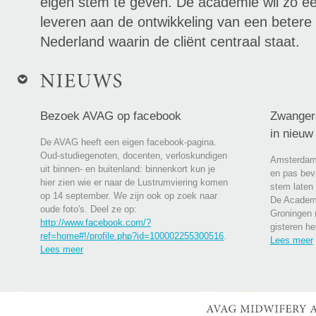
eigen stem te geven. De academie wil zo ee
leveren aan de ontwikkeling van een betere
Nederland waarin de cliënt centraal staat.
Bezoek AVAG op facebook
Zwanger
in nieuw
De AVAG heeft een eigen facebook-pagina.
Oud-studiegenoten, docenten, verloskundigen
Amsterdam
uit binnen- en buitenland: binnenkort kun je
en pas bev
hier zien wie er naar de Lustrumviering komen
stem laten 
op 14 september. We zijn ook op zoek naar
De Academ
oude foto's. Deel ze op:
Groningen 
http://www.facebook.com/?
gisteren h
ref=home#!/profile.php?id=100002255300516
.
Lees meer
Lees meer